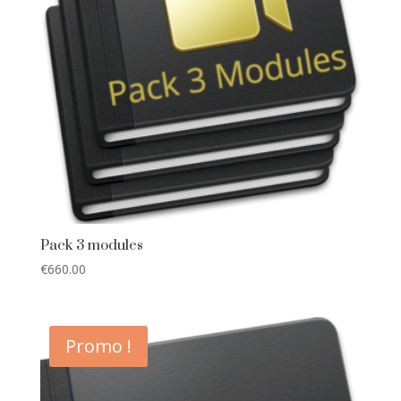
Pack 3 modules
€
660.00
Promo !