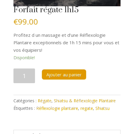
Forfait régate 1h15
€
99.00
Profitez d un massage et d’une Réflexologie
Plantaire exceptionnels de 1h 15 mins pour vous et
vos équipiers!
Disponible!
quantité
Ajouter au panier
de
Forfait
régate
Catégories :
Régate
,
Shiatsu & Réflexologie Plantaire
1h15
Étiquettes :
Réflexologie plantaire
,
regate
,
Shiatsu